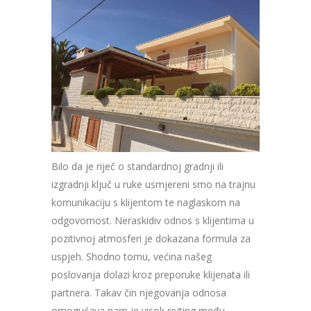
Bilo da je riječ o standardnoj gradnji ili
izgradnji ključ u ruke usmjereni smo na trajnu
komunikaciju s klijentom te naglaskom na
odgovornost. Neraskidiv odnos s klijentima u
pozitivnoj atmosferi je dokazana formula za
uspjeh. Shodno tomu, većina našeg
poslovanja dolazi kroz preporuke klijenata ili
partnera. Takav čin njegovanja odnosa
omogućava nam je visok rejting među