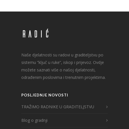
Naše djelatnosti su radovi u graditeljstvu po
sistemu ”ključ u ruke”, iskop i prijevoz. Ovdje
možete saznati više o našoj djelatnosti,
odrađenim poslovima i trenutnim projektima.
POSLJEDNJE NOVOSTI
TRAŽIMO RADNIKE U GRADITELJSTVU
Blog o gradnji