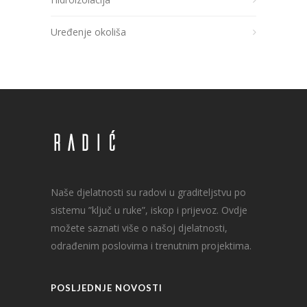
Uređenje okoliša
Naše djelatnosti su radovi u graditeljstvu po
sistemu ”ključ u ruke”, iskop i prijevoz. Ovdje
možete saznati više o našoj djelatnosti,
odrađenim poslovima i trenutnim projektima.
POSLJEDNJE NOVOSTI