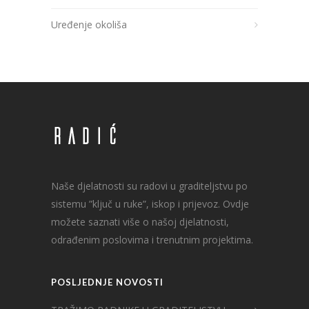
Uređenje okoliša
Naše djelatnosti su radovi u graditeljstvu po
sistemu ”ključ u ruke”, iskop i prijevoz. Ovdje
možete saznati više o našoj djelatnosti,
odrađenim poslovima i trenutnim projektima.
POSLJEDNJE NOVOSTI