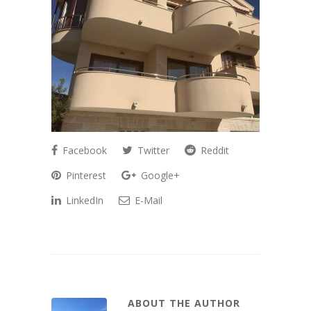
Facebook
Twitter
Reddit
Pinterest
Google+
LinkedIn
E-Mail
ABOUT THE AUTHOR