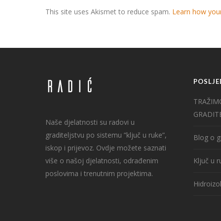
This site uses Akismet to reduce spam.
Learn how you
POSLJE
TRAŽIM
GRADIT
Naše djelatnosti su radovi u
graditeljstvu po sistemu ”ključ u ruke”,
Blog o g
iskop i prijevoz. Ovdje možete saznati
više o našoj djelatnosti, odrađenim
Ključ u 
poslovima i trenutnim projektima.
Hidroizol