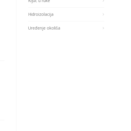
Ključ u ruke
Hidroizolacija
Uređenje okoliša