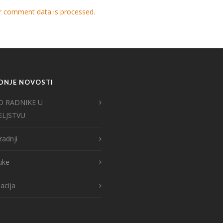
r comment data is processed.
DNJE NOVOSTI
O RADNIKE U
ELJSTVU
radnji
ruke
acija