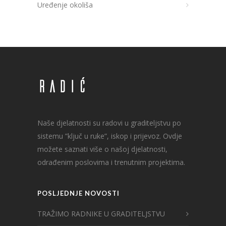
Uređenje okoliša
Naše djelatnosti su radovi u graditeljstvu po
sistemu ”ključ u ruke”, iskop i prijevoz. Ovdje
možete saznati više o našoj djelatnosti,
odrađenim poslovima i trenutnim projektima.
POSLJEDNJE NOVOSTI
TRAŽIMO RADNIKE U GRADITELJSTVU