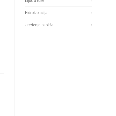
Ključ u ruke
Hidroizolacija
Uređenje okoliša