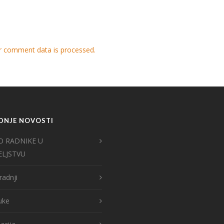
r comment data is processed.
DNJE NOVOSTI
O RADNIKE U
ELJSTVU
radnji
ruke