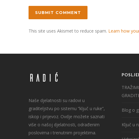
This site uses Akismet to reduce spam.
Learn how you
POSLJE
TRAŽIM
GRADIT
Naše djelatnosti su radovi u
graditeljstvu po sistemu ”ključ u ruke”,
Blog o g
iskop i prijevoz. Ovdje možete saznati
više o našoj djelatnosti, odrađenim
Ključ u 
poslovima i trenutnim projektima.