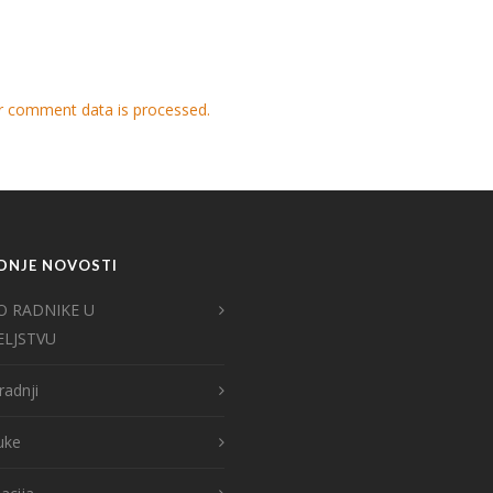
r comment data is processed.
DNJE NOVOSTI
O RADNIKE U
ELJSTVU
radnji
ruke