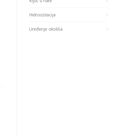
Ključ u ruke
Hidroizolacija
Uređenje okoliša