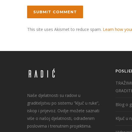
This site uses Akismet to reduce spam.
Learn how you
POSLJE
TRAŽIM
GRADIT
Naše djelatnosti su radovi u
graditeljstvu po sistemu ”ključ u ruke”,
Blog o g
iskop i prijevoz. Ovdje možete saznati
više o našoj djelatnosti, odrađenim
Ključ u 
poslovima i trenutnim projektima.