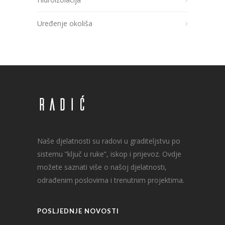
Uređenje okoliša
Naše djelatnosti su radovi u graditeljstvu po
sistemu ”ključ u ruke”, iskop i prijevoz. Ovdje
možete saznati više o našoj djelatnosti,
odrađenim poslovima i trenutnim projektima.
POSLJEDNJE NOVOSTI